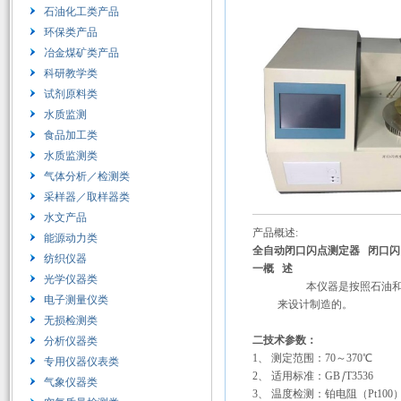
石油化工类产品
环保类产品
冶金煤矿类产品
科研教学类
试剂原料类
水质监测
食品加工类
水质监测类
气体分析／检测类
采样器／取样器类
水文产品
产品概述:
能源动力类
全自动闭口闪点测定器 闭口闪点测
纺织仪器
一概
述
光学仪器类
本仪器是按照石油和
电子测量仪类
来设计制造的。
无损检测类
二技术参数：
分析仪器类
1
、 测定范围：
70
～
370
℃
专用仪器仪表类
2
、 适用标准：
GB
∣
T3536
气象仪器类
3
、 温度检测：铂电阻（
Pt100