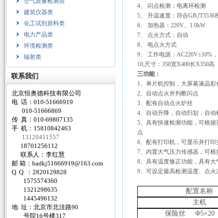
空气质量检测类
4
、 闪点检测：电离环检测
建筑仪器类
5
、 升温速度：符合
GB
∣
T35
化工试剂原料类
6
、 加热器：
220V
、
1.0kW
电力产品类
7
、 点火方式：自动
8
、
电点火方式
环境检测类
9
、 工作电源：
AC220V
±
10%
，
辐射类
10,
尺寸：
350
宽
X400
长
X350
高
三功能：
联系我们
1
、单片机控制，大屏幕液晶彩
北京恒奥德科技有限公司
2
、自动点火并判断闪点
电 话：010-51666919
3
、配有自动点火炉丝
010-51666869
4
、自动升降，自动扫划，自动
传 真：010-69807135
5
、具有快速检测功能，可根据
手 机：15810842463
点
13120411557
6
、配有打印机，可显示并打印
18701256112
7
、内置大气压力传感器，可根
联系人：李红慧
8
、具有温度修正功能，具有大
邮 箱：
hadkj51666919@163.com
9
、可设定最高检测温度、点火
Q Q ：2820129828
1575574360
1321298635
配置名称
1445496132
主机
地 址：北京市北洼路90
保险丝
Ф
5
×
20
号院16号楼317