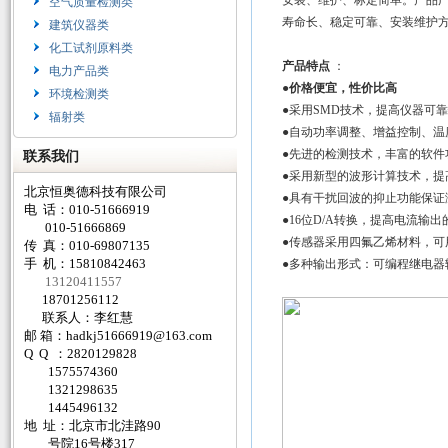
安装、维护、标定简单。产品
空气质量检测类
寿命长、稳定可靠、安装维护
建筑仪器类
化工试剂原料类
产品特点
：
电力产品类
●
价格便宜，性价比高
环境检测类
●采用SMD技术，提高仪器可
辐射类
●自动功率调整、增益控制、温
●先进的检测技术，丰富的软件
联系我们
●采用新型的波形计算技术，提
北京恒奥德科技有限公司
●具有干扰回波的抑止功能保证
电 话：010-51666919
●16位D/A转换，提高电流输
010-51666869
●传感器采用四氟乙烯材料，可
传 真：010-69807135
手 机：15810842463
●多种输出形式：可编程继电器输出
13120411557
18701256112
联系人：李红慧
邮 箱：
hadkj51666919@163.com
Q Q ：2820129828
1575574360
1321298635
1445496132
地 址：北京市北洼路90
号院16号楼317