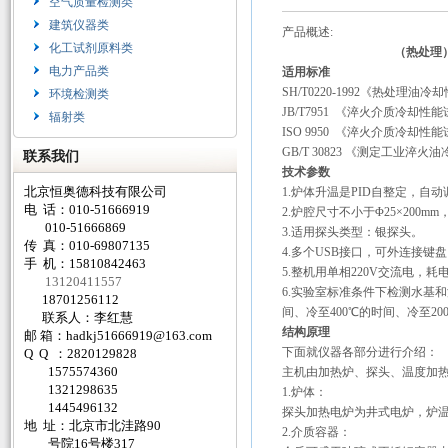
空气质量检测类
建筑仪器类
产品概述:
化工试剂原料类
（热处理
电力产品类
适用标准
SH/T0220-1992《热处理油
环境检测类
JB/T7951 《淬火介质冷却性
辐射类
ISO 9950 《淬火介质冷却性
GB/T 30823 《测定工业
联系我们
技术参数
北京恒奥德科技有限公司
1.炉体升温是PID自整定，
电 话：010-51666919
2.炉腔尺寸不小于Φ25×200mm
010-51666869
3.适用探头类型：银探头。
传 真：010-69807135
4.
多个
USB接口，可外连接键
手 机：15810842463
5.整机用单相220V交流电，耗
13120411557
6.实验室标准条件下检测水基
18701256112
间、冷至400℃的时间、冷至20
联系人：李红慧
结构原理
邮 箱：
hadkj51666919@163.com
下面就仪器各部分进行介绍：
Q Q ：2820129828
1575574360
主机由加热炉、探头、温度加
1321298635
1.炉体：
1445496132
探头加热电炉为井式电炉，炉
地 址：北京市北洼路90
2.介质容器：
号院16号楼317