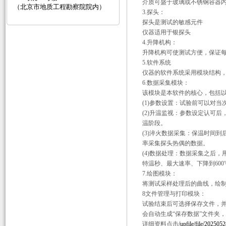
介质可盛于玻璃或不锈钢容器
（北京市地质工程勘察院院内）
3.探头：
探头是测试的敏感元件
仪器适用于银探头
4.升降机构：
升降机构可使测试方便，保证
5.软件系统
仪器的软件系统采用模块结构
6.数据采集模块：
该模块是本软件的核心，包括
(1)参数设置：试验前可以对
(2)升温监视：参数设定认可
温阶段。
(3)淬火数据采集：保温时间
率采集探头热偶的数据。
(4)数据处理：数据采集之后
特温秒、最大速率、下降到600℃
7.绘图模块：
将测试采样处理后的曲线，绘
8文件管理与打印模块：
试验结束后可选择保存文件，
会自动生成
“保存数据”文件夹
详细资料点击
/upfile/file/2025